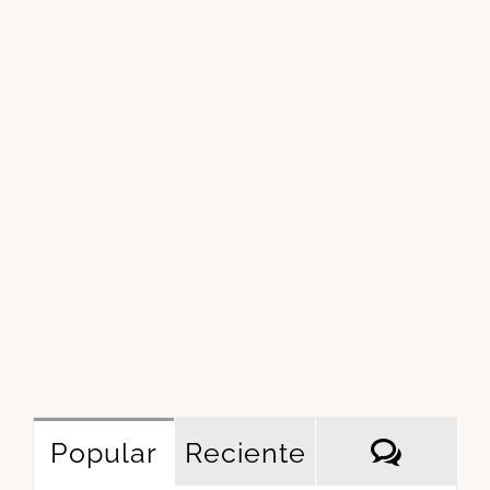
Comen
Popular
Reciente