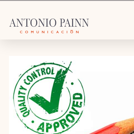
Saltar
al
contenido
Ver
imagen
más
grande