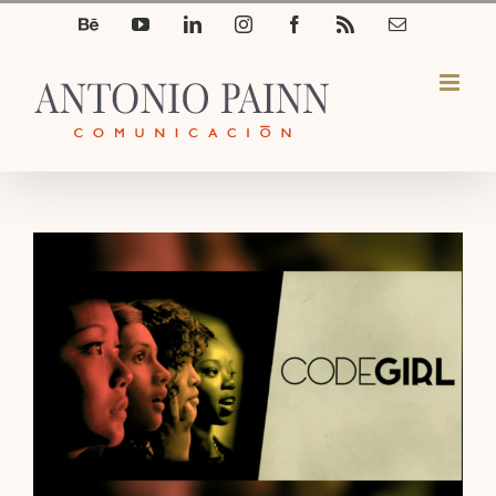
Saltar
Béhance
YouTube
LinkedIn
Instagram
Facebook
Rss
Correo
electrónico
al
contenido
Ver
imagen
más
grande