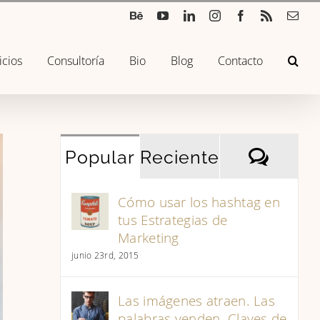
Béhance
YouTube
LinkedIn
Instagram
Facebook
Rss
Corr
elec
icios
Consultoría
Bio
Blog
Contacto
Come
Popular
Reciente
Cómo usar los hashtag en
tus Estrategias de
Marketing
junio 23rd, 2015
Las imágenes atraen. Las
palabras venden. Claves de