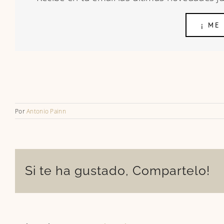
¡ ME
Por
Antonio Painn
Si te ha gustado, Compartelo!