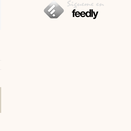
n
rreo
ectrónico