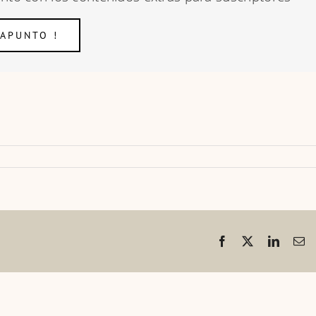
 APUNTO !
Facebook
X
LinkedI
Co
el