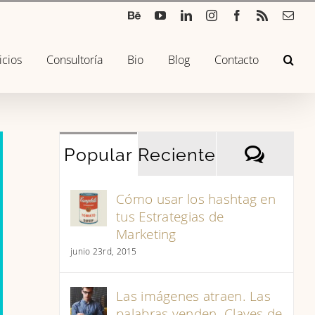
Béhance
YouTube
LinkedIn
Instagram
Facebook
Rss
Corr
elec
icios
Consultoría
Bio
Blog
Contacto
Come
Popular
Reciente
Cómo usar los hashtag en
tus Estrategias de
Marketing
junio 23rd, 2015
Las imágenes atraen. Las
palabras venden. Claves de