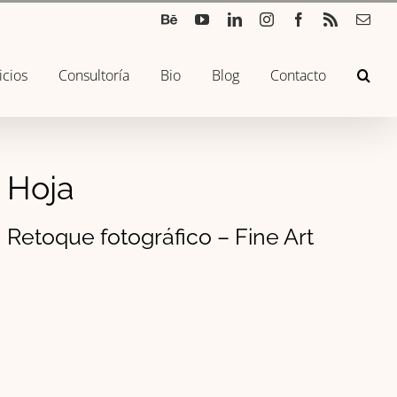
Béhance
YouTube
LinkedIn
Instagram
Facebook
Rss
Corr
elec
icios
Consultoría
Bio
Blog
Contacto
Hoja
Retoque fotográfico – Fine Art