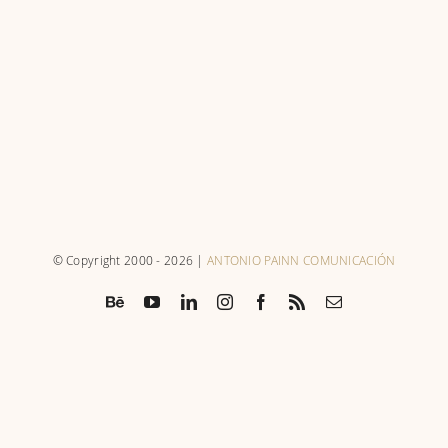
Bosque Viejo de
J.R.R. Tolkien
© Copyright 2000 -
2026 |
ANTONIO PAINN COMUNICACIÓN
Béhance
YouTube
LinkedIn
Instagram
Facebook
Rss
Correo
electrónico